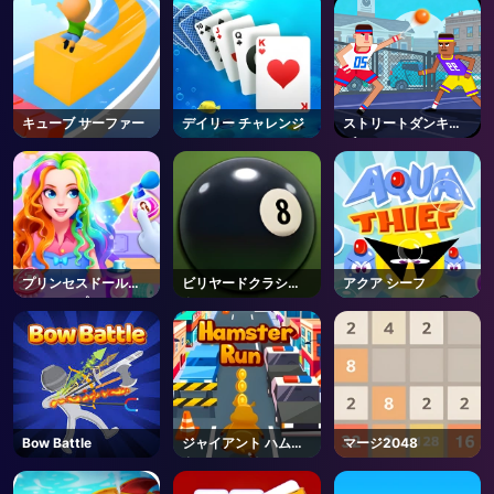
キューブ サーファー
デイリー チャレンジ
ストリートダンキー
ズ
プリンセスドールド
ビリヤードクラシッ
アクア シーフ
レスアップ
ク
Bow Battle
ジャイアント ハムス
マージ2048
ター ラン
AD