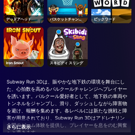
デッドアヘッド
バスケットチャンプ
ピックワード
ス
Iron Snout
スキビディ スリング
Subway Run 3Dは、賑やかな地下鉄の環境を舞台にし
た、心拍数を高めるパルクールチャレンジへプレイヤー
を誘います。パルクール愛好者として、地下鉄の車両や
トンネルをジャンプし、滑り、ダッシュしながら障害物
を避け、報酬を集めます。各レベルには新たな挑戦と障
害が用意されており、Subway Run 3Dはアドレナリン
全開のゲーム体験を提供し、プレイヤーを息をのむ興奮
さらに表示
へと導きます。