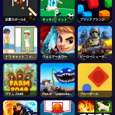
反重力ボール2
キッキン・イット
ブリックプランジ
ナウ キャット ファイ
ウォリアータワー
ヒーローシューティ
ト
ング3D
フラム 2048
Fish It! - Unblocked
ブルーボール
Online Game