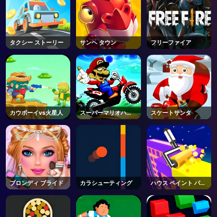
タクシー ストーリー
サンヘ タウン
フリーファイア
カウボーイvs火星人
スーパーマリオハロ
スケートサンタ
ウィンウィリー
ブロンディ ブライド
カラシューティング
ハウス ペイント パズ
ル