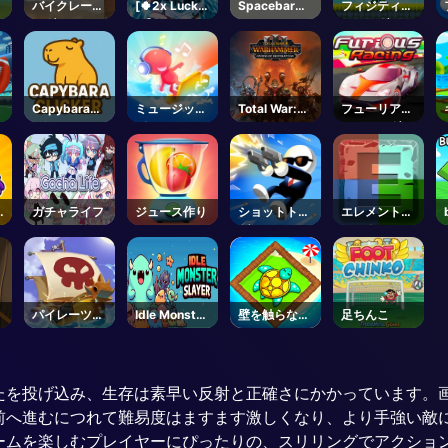
バイクレーシ
[🍀2x Luck
Spacebar
フィジティー
ング3
🍀] Sailor
Clicker
フロッグ
Piece-
Roblox
ル
Capybara
ミュージック
Total War:
フューリアス
Clicker
パーティ
WARHAMME
レーシング
R III - Steam
ガチャライフ
ジュース作り
ショットトリ
エレメントブ
ト
ガー
ロックス
ュ
ス
パイレーツト
Idle Monster
壁を触らない
足ちんこ
レジャー
Slayer
で
たを投げ込み、生存は素早い反射と正確さにかかっています。
前へ進むにつれて難易度はますます激しくなり、より手強い敵
ームを楽しむプレイヤーにぴったりの、スリリングでアクショ