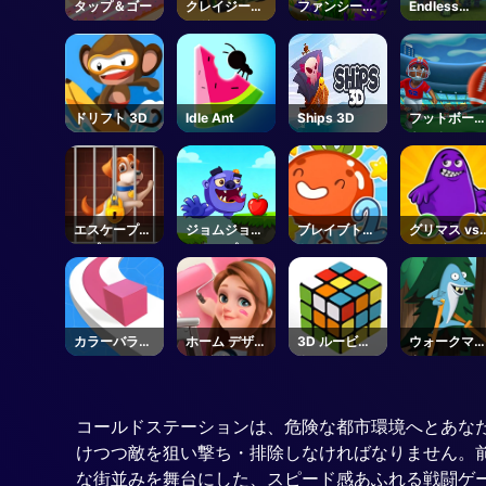
タップ＆ゴー
クレイジーロ
ファンシーダ
Endless
ード
イバー
Siege
ドリフト 3D
Idle Ant
Ships 3D
フットボー
キックオフ
エスケープパ
ジョムジョム
ブレイブトマ
グリマス vs
ップ
ジャンプ
ト
ジャイアン
クラウンシ
ーズ
カラーバライ
ホーム デザイ
3D ルービッ
ウォークマ
ン
ン ドリーマー
ク
ター
コールドステーションは、危険な都市環境へとあな
けつつ敵を狙い撃ち・排除しなければなりません。
な街並みを舞台にした、スピード感あふれる戦闘ゲ