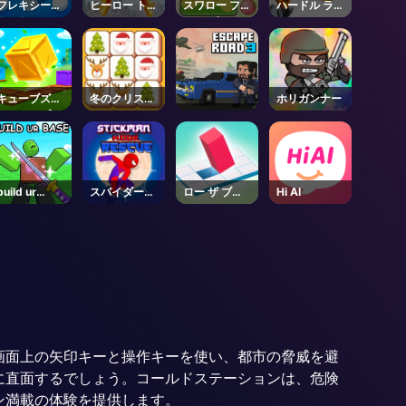
フレキシース
ヒーロー トラ
スワロー フル
ハードル ラッ
ネーク
ンスフォーム
ーツ ゲーム
シュ
ラン
キューブズゴ
冬のクリスマ
ホリガンナー
ットムーブス
スマージャン
build ur
スパイダーマ
ロー ザ ブロ
Hi AI
base ⚔️ -
ン フック レ
ック
Roblox
スキュー
画面上の矢印キーと操作キーを使い、都市の脅威を避
に直面するでしょう。コールドステーションは、危険
ン満載の体験を提供します。