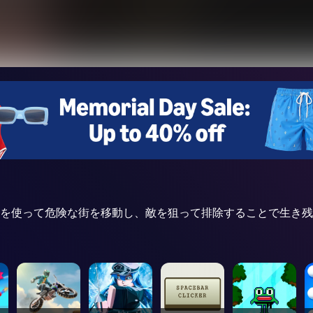
インキーを使って危険な街を移動し、敵を狙って排除することで生き