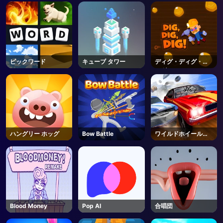
ピックワード
キューブ タワー
ディグ・ディグ・デ
ィグ
ハングリー ホッグ
Bow Battle
ワイルドホイールズ
3D
Blood Money
Pop AI
合唱団