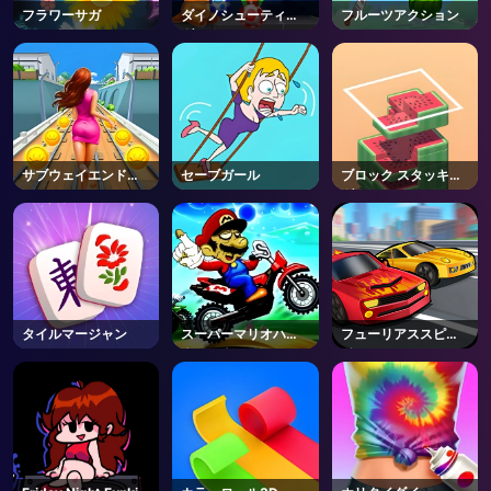
フラワーサガ
ダイノシューティン
フルーツアクション
グ
サブウェイエンドレ
セーブガール
ブロック スタッキン
スラン
グ
タイルマージャン
スーパーマリオハロ
フューリアススピー
ウィンウィリー
ド