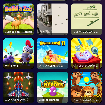
チャレンジ
え
Changer
Build a Zoo - Roblox
フォールンパスウェ
イズ
ナイトライド
アップヒルラッシュ
クイズチャンピオン
11
ズ
エア ウォリアーズ
Clicker Heroes
アニマルコネクショ
ン