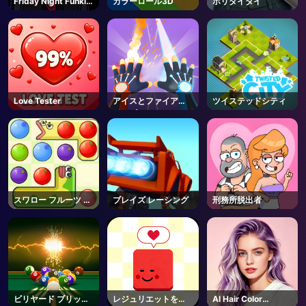
Friday Night Funkin
カラーロール3D
ホリタイダイ
- FNF
AD
Love Tester
アイスとファイアツ
ツイステッドシティ
インズ
スワロー フルーツ ゲ
ブレイズ レーシング
刑務所脱出者
ーム
ビリヤード ブリッツ
レジュリエットを救
AI Hair Color