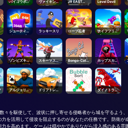
パイゴウポー
ヴァイキング
JR EAST
Level Devil
カー
の包囲
Train
Simulator -
Steam
シューティン
ラッキースリ
ロープ忍者
ナイフフリッ
グキューブ
プ
-
ブ
ゾンビズキャ
スキーマスタ
Bongo-Cat-
ホップスカッ
ン't ジャンプ
ー3D
Steam
チサバイバル
2
フ
アルジェリア
ドリフトレー
ダイノトラン
ンソリティア
シング
スフォームレ
ース
攻城兵器の数々を駆使して、波状に押し寄せる侵略者から城を守るよ
の力を活用して侵攻を阻止するのがあなたの任務です。防衛が
能力を高めます。ゲームは穏やかでありながら没入感のある雰