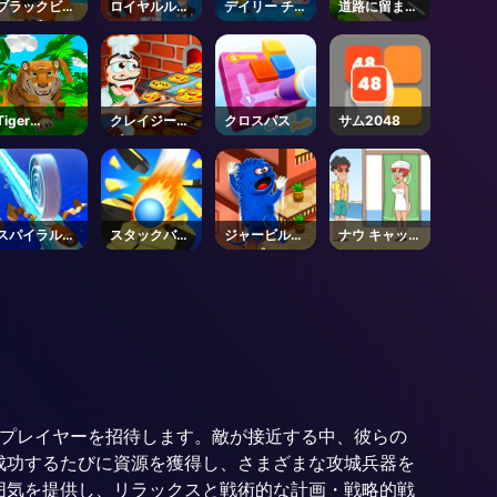
ブラックビア
ロイヤルルド
デイリー チャ
道路に留まっ
ードの島
ーデュエル
レンジ
て
Tiger
クレイジーピ
クロスパス
サム2048
Simulator
ザ
3D
スパイラルロ
スタックバウ
ジャービルジ
ナウ キャット
ール
ンス
ャンプ
ファイト
う、プレイヤーを招待します。敵が接近する中、彼らの
成功するたびに資源を獲得し、さまざまな攻城兵器を
囲気を提供し、リラックスと戦術的な計画・戦略的戦