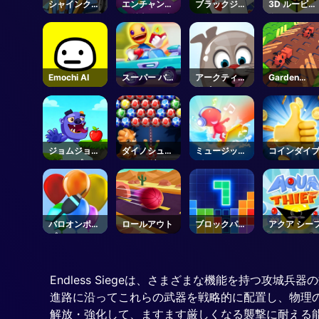
シャインクー
エンチャンテ
ブラックジャ
3D ルービッ
ルスタントモ
ッドウォータ
ック 2
ク
ーターバイク
ーズ
Emochi AI
スーパー バデ
アークティッ
Garden
ィ ラン2
クポン
Tower
Defense 🌻 
Roblox
ジョムジョム
ダイノシュー
ミュージック
コインダイ
ジャンプ
ティング
パーティ
バロオンポッ
ロールアウト
ブロックパズ
アクア シー
プス
ル
Endless Siegeは、さまざまな機能を持つ
進路に沿ってこれらの武器を戦略的に配置し、物理
解放・強化して、ますます厳しくなる襲撃に耐える