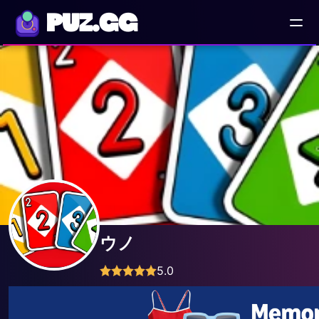
PUZ.GG
ウノ
5.0