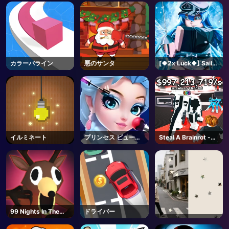
AD
カラーバライン
悪のサンタ
[🍀2x Luck🍀] Sailor
Piece-Roblox
イルミネート
プリンセス ビューテ
Steal A Brainrot -
ィー パーラー
Roblox
99 Nights In The
ドライバー
Forest - Roblox