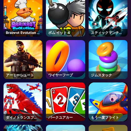
Brainrot Evolution -
ボム イット 4
スティックマンチャ
Roblox
レンジ
アーミーシュート
ワイヤーフープ
ジムスタック
ダイノトランスフォ
パークユアカー
もう一度フライト
ームレース