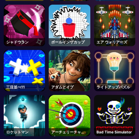
ズ
シャドウラン
ボールインザカップ
エア ウォリアーズ
三目並べ11
アダムとイブ
ライトアップパズル
ロケットマン
アーチェリーチャン
Bad Time Simulator
プス