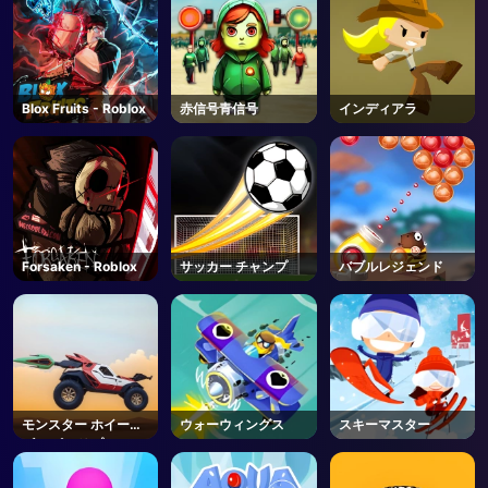
Blox Fruits - Roblox
赤信号青信号
インディアラ
Forsaken - Roblox
サッカー チャンプ
バブルレジェンド
モンスター ホイール
ウォーウィングス
スキーマスター
ズ アポカリプス