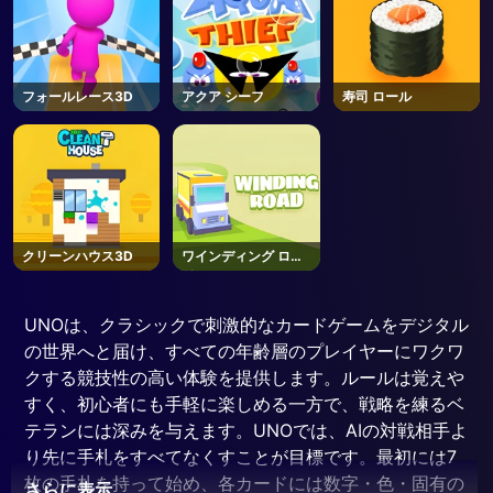
フォールレース3D
アクア シーフ
寿司 ロール
クリーンハウス3D
ワインディング ロー
ド
UNOは、クラシックで刺激的なカードゲームをデジタル
の世界へと届け、すべての年齢層のプレイヤーにワクワ
クする競技性の高い体験を提供します。ルールは覚えや
すく、初心者にも手軽に楽しめる一方で、戦略を練るベ
テランには深みを与えます。UNOでは、AIの対戦相手よ
り先に手札をすべてなくすことが目標です。最初には7
枚の手札を持って始め、各カードには数字・色・固有の
さらに表示