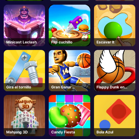
Minicast Leclash
Flip cuchillo
Escavar lt
Gira el tornillo
Gran Ganar
Flappy Dunk en
Baloncesto
línea
Mahjong 3D
Candy Fiesta
Bola Azul