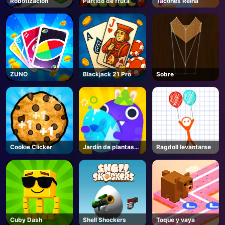
Robotización
Partido de fruta
Tacones Reina
AD
ZUNO
Blackjack 21 Pro
Sobre
Cookie Clicker
Jardín de plantas
Ragdoll levantarse
de bolsillo
Cuby Dash
Shell Shockers
Toque y vaya