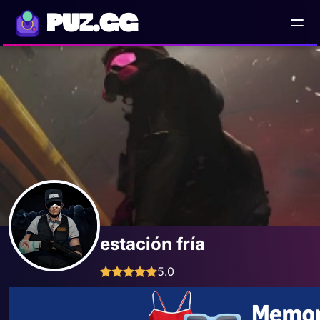
PUZ.GG
estación fría
5.0