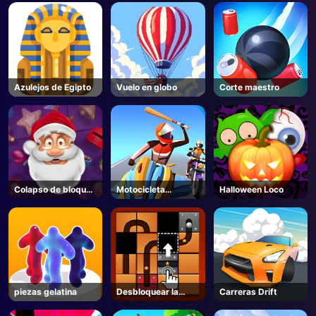
Azulejos de Egipto
Vuelo en globo
Corte maestro
Colapso de bloques
Motocicleta
Halloween Loco
navideños
Shinecool Stunt
piezas gelatina
Desbloquear la
Carreras Drift
pelota