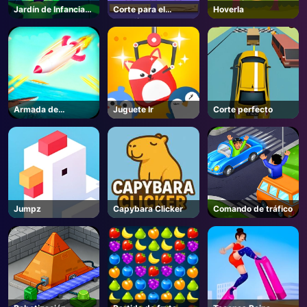
Jardín de Infancia
Corte para el
Hoverla
Alien
desafío del gato
Armada de
Juguete Ir
Corte perfecto
acorazados
Jumpz
Capybara Clicker
Comando de tráfico