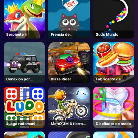
Serpiente Ir
Frensia de
Suds Mundo
Alimentación
Conexión por
Blaze Rider
Fabricante de
carretera
alimentos de calle
Juego rudomani
MotoX3M 6 tierra
Diseñador de moda
espeluznante