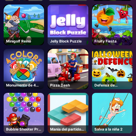
Minigolf Reino
Jelly Block Puzzle
Fruity Fiesta
Monumento de 4
Pizza Dash
Defensa de
colores
Halloween
Bubble Shooter Pro
Mania del partido
Salva a la niña 2
3
de bloques