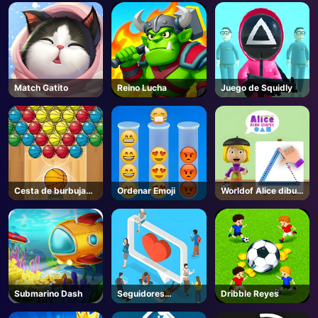
AD
Match Gatito
Reino Lucha
Juego de Squidly
Cesta de burbujas
Ordenar Emoji
Worldof Alice dibuja
Blitz
formas
Submarino Dash
Seguidores
Dribble Reyes
Extremos