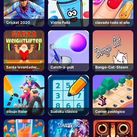
Cricket 2020
Vidrio Feliz
clavado todo el año
Santa levantador
Catch-a-pult
Bongo-Cat-Steam
de pesas
dibujo Rider
Sudoku clásico
Correr zoológico