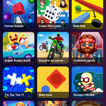
Forma Smash
Duelo Real Ludo
Bola Roll
Super Buddy Run2
Desafío de carreras
Cocktail Locura
Moto 3d
Tic Tac Toe 11
Bola Azul
Escape Héroes