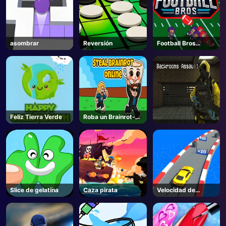
asombrar
Reversión
Football Bros
Unblocked
Feliz Tierra Verde
Roba un Brainrot-
Unblocked Online
Juegos
Slice de gelatina
Caza pirata
Velocidad de
cuenta 3D