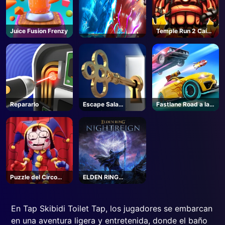
Juice Fusion Frenzy
Temple Run 2 Caída
de la selva
Repararlo
Escape Sala
Fastlane Road a la
Espacio
Venganza Maestro
Puzzle del Circo
ELDEN RING
Pixel
NIGHTREIGN -
Steam
En Tap Skibidi Toilet Tap, los jugadores se embarcan
en una aventura ligera y entretenida, donde el baño