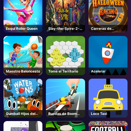
AD
Esquí Roller Queen
Slay-the-Spire-2-
Carreras de
Steam
Halloween
Maestro Baloncesto
Tome el Territorio
Acelerar
Gumball Hijos del
Ruedas de Boom
Loco Taxi
agua
3D