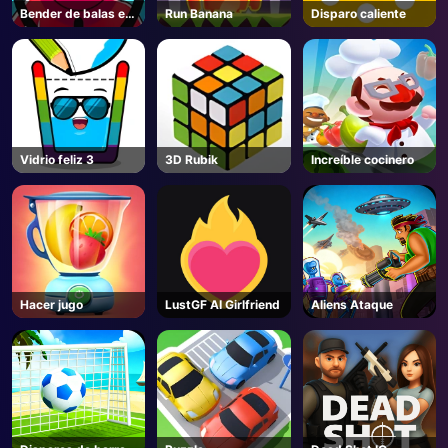
Bender de balas en
Run Banana
Disparo caliente
AD
línea
Vidrio feliz 3
3D Rubik
Increíble cocinero
Hacer jugo
LustGF AI Girlfriend
Aliens Ataque