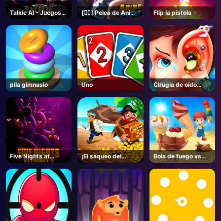
Talkie AI - Juegos
[🏴‍☠️] Pelea de Anime
Flip la pistola
Unblocked
- Roblox
pila gimnasio
Uno
Cirugía de oído
divertido 2
Five Nights at
¡El saqueo del
Bola de fuego vs
Freddy's
pirata! ¡Sí! ¡Sí!
helado