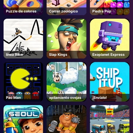
Puzzle de colores
Correr zoológico
Piedra Pop
línea Biker
Slap Kings
Exoplanet Express
Pac Man
apilamiento ovejas
¡Envíalo!