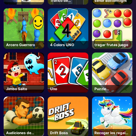
Tráfico de
señor Bottomtight
camiones
Arcero Guerrero
4 Colors UNO
tragar frutas juego
Jimbo Salto
Uno
Puzzle
Aparcamiento 3d
Audiciones de
Drift Boss
Recoger los regalos