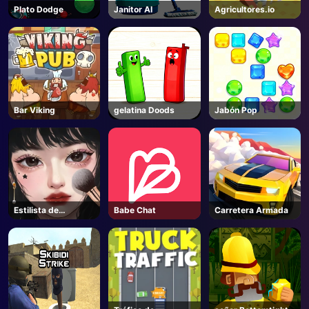
Plato Dodge
Janitor AI
Agricultores.io
Bar Viking
gelatina Doods
Jabón Pop
Estilista de
Babe Chat
Carretera Armada
maquillaje