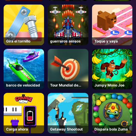
- Unblocked
Runner
Juegos Online
Gira el tornillo
guerreros aéreos
Toque y vaya
barco de velocidad
Tour Mundial de
Jumpy Mono Joe
Tiro con Arco
Carga ahora
Getaway Shootout
Dispara bola Zuma