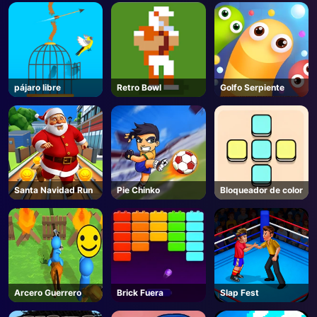
pájaro libre
Retro Bowl
Golfo Serpiente
Santa Navidad Run
Pie Chinko
Bloqueador de color
Arcero Guerrero
Brick Fuera
Slap Fest