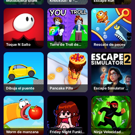
Motocicleta Stunt
Knockout! 🐧 -
Escape Run
Roblox
AD
Toque N Salto
Torre de Troll de
Rescate de peces
Bloques
Afortunados -
Roblox
Dibuja el puente
Pancake Pilla
Escape Simulator 2
- Steam
Worm de manzana
Friday Night Funkin
Ninja Velocidad