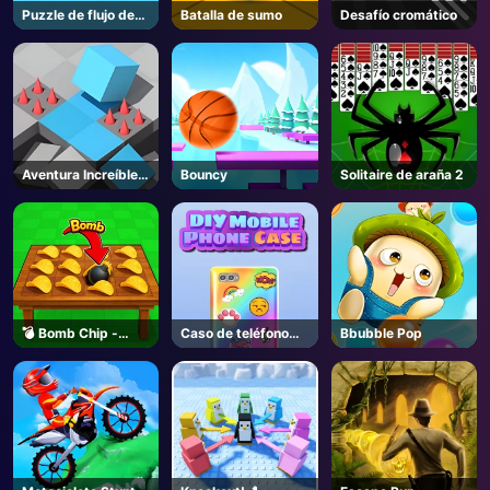
Puzzle de flujo de
Batalla de sumo
Desafío cromático
agua
Aventura Increíble
Bouncy
Solitaire de araña 2
Cubo
💣 Bomb Chip -
Caso de teléfono
Bbubble Pop
Roblox
DIY