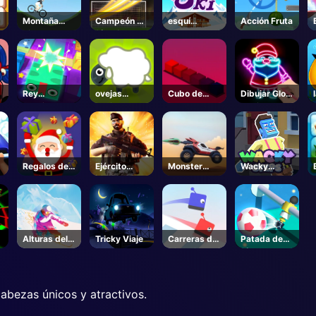
Montaña
Campeón de
esquí
Acción Fruta
Rider
fútbol
Groovy
Rey
ovejas
Cubo de
Dibujar Glow
Serpiente
ovejas
color
Navidad
Dibujar
Color
r
Regalos de
Ejército
Monster
Wacky
Navidad
disparo
Wheels
Steps
Cayendo
Apocalipsis
Alturas del
Tricky Viaje
Carreras de
Patada de
Norte
Nieve.io
fútbol
abezas únicos y atractivos.