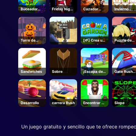
Buceador
Friday Night
Cazador
Invierno
Fancy
Funkin -
Moto
Navidad
Unblocked
Mahjong
Juegos
Online
Torre de
[🌱] Crea un
Puzzle de
Calabaza
Jardin 🌶️-
caza de
Halloween
Roblox
mariposa
Sandwiches
Sobre
¡Escapa del
Gate Rushe
Tsunami por
en línea
Brainrots! -
Roblox
Desarrollo
carrera Rush
Encontrar el
Slope
siguiente
Un juego gratuito y sencillo que te ofrece rompec