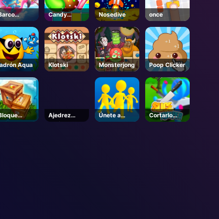
Barco
Candy
Nosedive
once
golpeando
Fiesta
fuera
ladrón Aqua
Klotski
Monsterjong
Poop Clicker
Bloque
Ajedrez
Únete a
Cortarlo
apilado
Junior
Clash 3D en
todo
línea