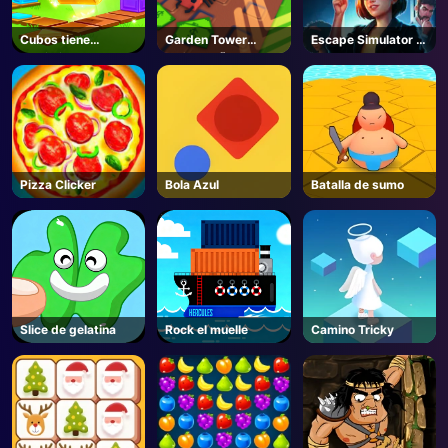
Cubos tiene
Garden Tower
Escape Simulator 2
movimientos
Defense 🌻 - Roblox
- Steam
Pizza Clicker
Bola Azul
Batalla de sumo
Slice de gelatina
Rock el muelle
Camino Tricky