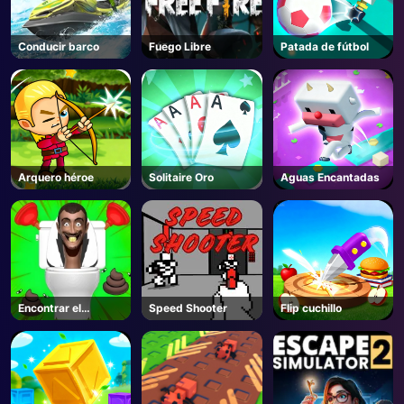
Conducir barco
Fuego Libre
Patada de fútbol
Arquero héroe
Solitaire Oro
Aguas Encantadas
Encontrar el
Speed Shooter
Flip cuchillo
siguiente