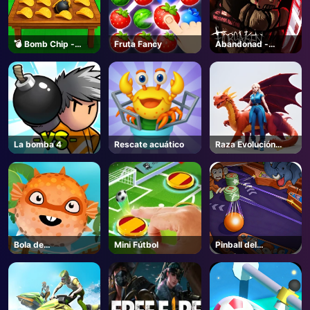
💣 Bomb Chip -
Fruta Fancy
Abandonad -
Roblox
Roblox
La bomba 4
Rescate acuático
Raza Evolución
Animal
Bola de
Mini Fútbol
Pinball del
amortiguador
zoológico
AD