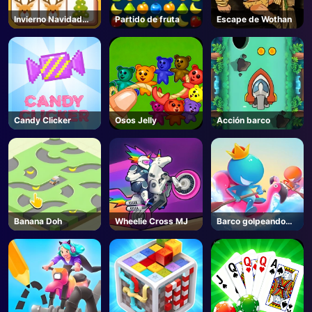
Invierno Navidad
Partido de fruta
Escape de Wothan
Mahjong
Candy Clicker
Osos Jelly
Acción barco
Banana Doh
Wheelie Cross MJ
Barco golpeando
fuera