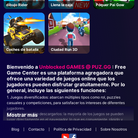
dibujo Rider
Llena la caja
Póquer Pai Gow
Coches de batalla
Ciudad Run 3D
Bienvenido a
Unblocked GAMES @ PUZ.GG
: Free
Game Center es una plataforma agregadora que
ofrece una variedad de juegos online que los
jugadores pueden disfrutar gratuitamente. Por lo
general, incluye las siguientes funciones:
1. Juegos diversificados: abarcan múltiples tipos como rol, puzzles
casuales y competiciones, para satisfacer los intereses de diferentes
jugadores.
2. No es necesario descargarlos: la mayoría de los juegos se pueden
Mostrar más
jugar directamente en el navegador, lo que es conveniente, rápido y
ahorra espacio de almacenamiento.
Blog
Contacto
Política de Privacidad
Sobre Nosotros
3. Funciones sociales: muchas plataformas ofrecen funciones de
interacción social; los jugadores pueden jugar con amigos o