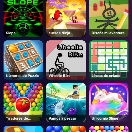
Slope
cuerda Ninja
Diseña mi aventura
Números de Puzzle
Wheelie Bike
Líneas de enlace
Tiradores de
Vamos a pescar
Unicornio Slime
burbujas de frutas
AD