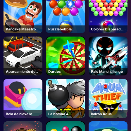
Pancake Maestro
Puzzlebobble
Colores Disparador
Descargar
de burbujas
Aparcamiento de
Dardos
Palo Manchallenge
coches
Bola de nieve Io
La bomba 4
ladrón Aqua