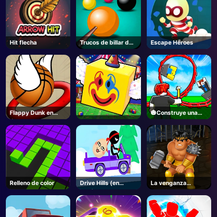
Hit flecha
Trucos de billar de
Escape Héroes
la mafia
Flappy Dunk en
🎃Construye una
línea
montaña rusa🎢 -
Roblox
Relleno de color
Drive Hills (en
La venganza
inglés)
salvaje