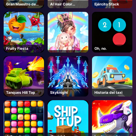
Gran Maestro de
AI Hair Color
Ejército Stack
Ajedrez
Changer
Fruity Fiesta
Oh, no.
Tanques Hill Top
Skyknight
Historia del taxi