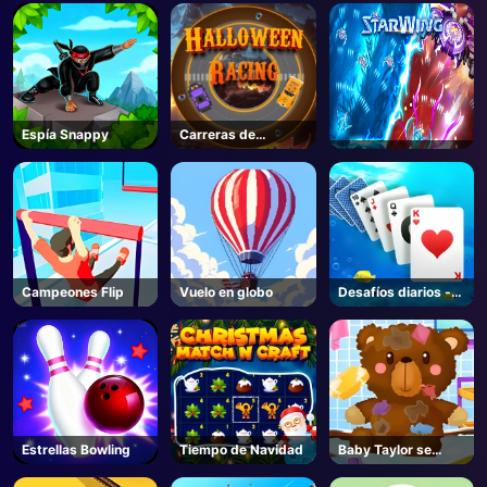
Espía Snappy
Carreras de
Halloween
Campeones Flip
Vuelo en globo
Desafíos diarios -
Solitaire
Estrellas Bowling
Tiempo de Navidad
Baby Taylor se
organiza