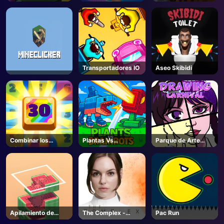
WARHAMMER III -
Steam
Transportadores IO
Aseo Skibidi
Combinar los
Plantas Vs
Parque de Arte
números
Cerebros -
Creativo
Unblocked Online
Game
Apilamiento de
The Complex -
Pac Run
bloques
Steam