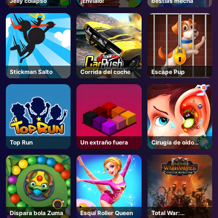
Jelly colapso
¡Envíalo!
bestias mecha
AD
Stickman Salto
Corrida del coche
Escape Pup
Top Run
Un extraño fuera
Cirugía de oído
divertido 2
Dispara bola Zuma
Esquí Roller Queen
Total War: