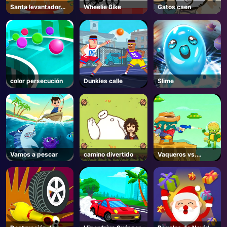
Santa levantador
Wheelie Bike
Gatos caen
de pesas
color persecución
Dunkies calle
Slime
Vamos a pescar
camino divertido
Vaqueros vs.
marcianos