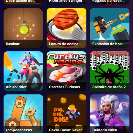
Destrucción de
Hiperdrive Swinger
Regalos de Navidad
ruedas
Cayendo
AD
Iluminar
Locura de cocina
Explosión de bola
dibujo Rider
Carreras Furiosas
Solitaire de araña 2
rompecabezas
Cavar Cavar Cavar
Cuidado chica