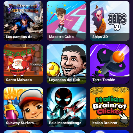
Los campos de
Maestro Cubo
Ships 3D
batalla más
fuertes- Roblox
Santa Malvado
Leyendas del fútbol
Torre Torsión
2019
Subway Surfers
Palo Manchallenge
Italian Brainrot
Barcelona
Clicker 2