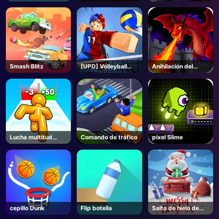
tornillo
Smash Blitz
[UPD] Volleyball
Anihilación del
Legends - Roblox
Dragón
Lucha multitud
Comando de tráfico
píxel Slime
Stickmen
cepillo Dunk
Flip botella
Salto de hielo de
Santa