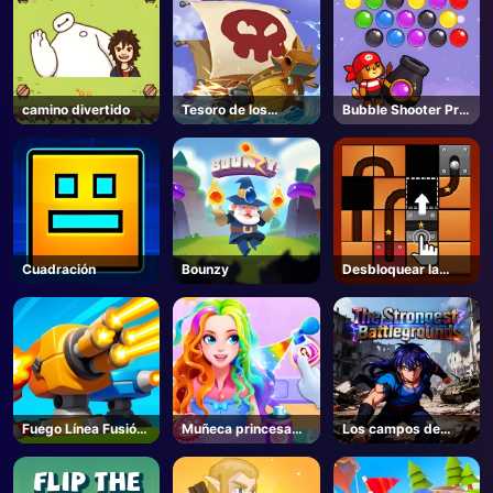
camino divertido
Tesoro de los
Bubble Shooter Pro
piratas
3
Cuadración
Bounzy
Desbloquear la
pelota
Fuego Línea Fusión
Muñeca princesa
Los campos de
Defensa
vestir
batalla más
fuertes- Roblox