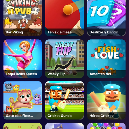
Bar Viking
Tenis de mesa
Deslizar y Dividir
Esquí Roller Queen
Wacky Flip
Amantes del
pescado
Gato clasificar
Cricket Gunda
Héroe Cricket
rompecabezas