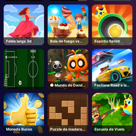
Navidad Dibujar
Color
Falda larga 3d
Bola de fuego vs
Espíritu Sprint
helado
🎃 Mundo de Dandy
Fastlane Road a la
- Unblocked Online
Venganza Maestro
Game
Moneda Buceo
Puzzle de madera
Escuela de Vuelo
de bloque