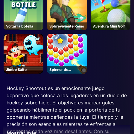
Voltar la botella
Sobreviviente Reino
Aventura Mini Golf
Jimbo Salto
Spinner de
burbujas
Hockey Shootout es un emocionante juego
deportivo que coloca a los jugadores en un duelo de
hockey sobre hielo. El objetivo es marcar goles
golpeando hábilmente el puck en la portería de tu
oponente mientras defiendes la tuya. El tiempo y la
precisión son esenciales mientras te enfrentas a
oponentes cada vez más desafiantes. Con su
Mostrar más