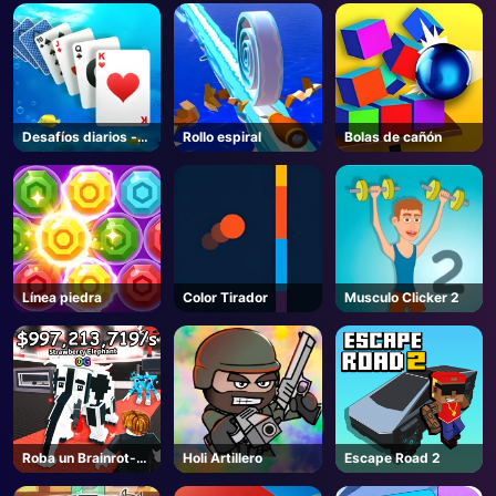
AD
Desafíos diarios -
Rollo espiral
Bolas de cañón
Solitaire
Línea piedra
Color Tirador
Musculo Clicker 2
Roba un Brainrot-
Holi Artillero
Escape Road 2
Roblox