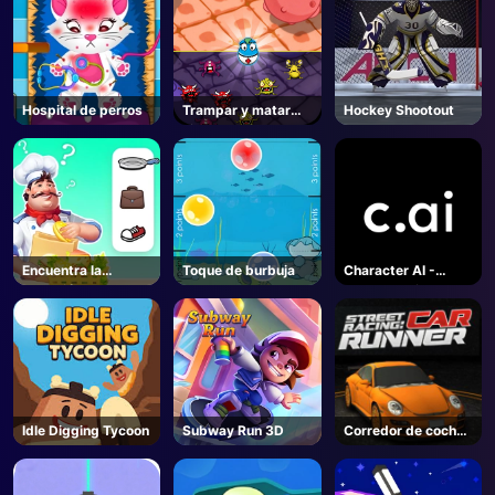
Hospital de perros
Trampar y matar
Hockey Shootout
virus
Encuentra la
Toque de burbuja
Character AI -
Conexión
Juegos Online
Idle Digging Tycoon
Subway Run 3D
Corredor de coches
de carreras de calle