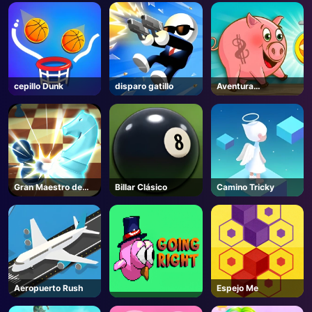
AD
cepillo Dunk
disparo gatillo
Aventura
Piggybank
Gran Maestro de
Billar Clásico
Camino Tricky
Ajedrez
Aeropuerto Rush
Espejo Me