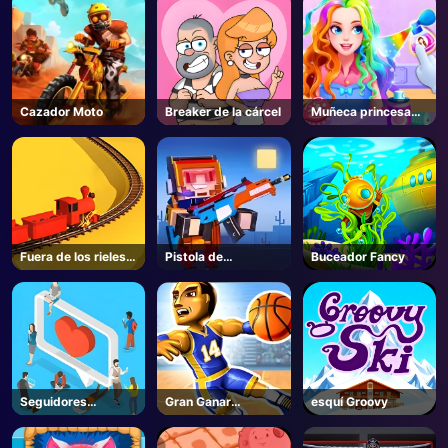
Cazador Moto
Breaker de la cárcel
Muñeca princesa
vestir
Fuera de los rieles
Pistola de
Buceador Fancy
3D
sobrevivientes
Seguidores
Gran Ganar
esquí Groovy
Extremos
Baloncesto