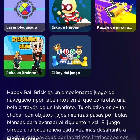
Laser bloqueado
Escape Héroes
Puzzle de pintura
de casa
Roba un Brainrot-
El Rey del juego
Unblocked Online
Juegos
Happy Ball Brick es un emocionante juego de
navegación por laberintos en el que controlas una
bola a través de un laberinto. Tu objetivo es evitar
chocar con objetos rojos mientras pasas por bolas
blancas para avanzar al siguiente nivel. El juego
ofrece una experiencia cada vez más desafiante a
medida que navegas por laberintos intrincados con
Mostrar más