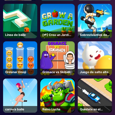
Princesa
gordo
Línea de baile
[🌱] Crea un Jardin
Sobrevivientes de
🌶️- Roblox
Marte
Ordenar Emoji
Grimace vs Skibidi
Juego de salto alto
carrera baile
Reino Lucha
Quédate en el
camino