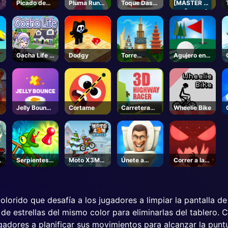
Picado de
Pluma Run
Toque Dash
[MASTER DE
fruta
en línea
Toque
MUÑECAS]
Shenanigans
de Jujutsu -
Roblox
Gacha Life 3
Dodgy
Torre
Agujero en
- Juegos
partido
uno
Unblocked
Jelly Bounce
Cortame
Carretera
Wheelie Bike
en 3D
Racer
Serpientes y
Moto X3M
Únete a
Correr a la
Escaleras
Winter
Skibidi
muerte
Clash 3D
lorido que desafía a los jugadores a limpiar la pantalla de 
de estrellas del mismo color para eliminarlas del tablero. C
ugadores a planificar sus movimientos para alcanzar la pun