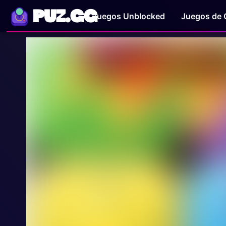
PUZ.GG
Juegos Unblocked
Juegos de 