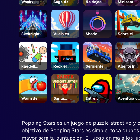
Wacky
Saga de
No dejes
Minicast
Steps
flores
caer el
Leclash
grimace
Skyknight
Vuelo en
Shade
Sobre el
globo
Shuffle
puente
Ragdoll
Rock el
Serpiente
Agente Ir
Caída
muelle
Tren
Worm de
Santa
Entre
Aventura de
manzana
levantador
nosotros
vuelo de
de pesas
Crazy
papel
Shooter
Popping Stars es un juego de puzzle atractivo y co
objetivo de Popping Stars es simple: toca grupos 
mayor será tu puntuación. El juego anima a los j