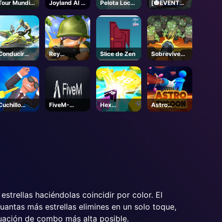
Tour Mundial
Joyland AI -
Pelota Loca
[🎃EVENTO]
de Tiro con
Juegos
3D
Fútbol del
Arco
Online
Universo de
la NFL -
Roblox
Conducir
Rey
Slice de Zen
Sobrevivenc
barco
Soldados 2
ia Zombie
Cuchillo
FiveM-
Hex
Astro
Ataque
Steam
explosión
Tycoon
estrellas haciéndolas coincidir por color. El
uantas más estrellas elimines en un solo toque,
tuación de combo más alta posible.