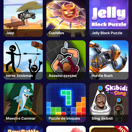
Jeep
Cuchillos
Jelly Block Puzzle
héroe Stickman
Asesino asesino
Hurdle Rush
Maestro Caminar
Puzzle de bloques
Sling Skibidi