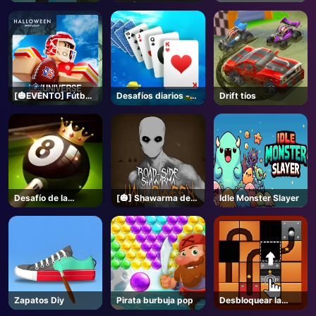
inglés)
tanques! - Roblox
[🎃EVENTO] Fútbol
Desafíos diarios -
Drift tíos
del Universo de la
Solitaire
NFL - Roblox
Desafío de la
[🎃] Shawarma del
Idle Monster Slayer
piscina de 8 bolas
Lado de la
Carretera
[HORROR] - Roblox
Zapatos Diy
Pirata burbuja pop
Desbloquear la
pelota