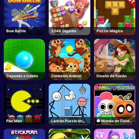
Bow Battle
2048 Gigante
Puzzle Mágico
Cayendo a través
Conexión Animal
Diseño de fusión
Pac Man
Ladrón Puzzle en
🎃 Mundo de Dandy
línea
[ALPHA] - Roblox