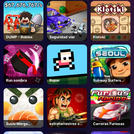
AD
DUMP - Roblox
Seguridad vial
Klotski
Run sombra
Roper
Subway Surfers
Seúl
Sushi Merge
extraterrestres se
Carreras Furiosas
Master
fueron salvajes