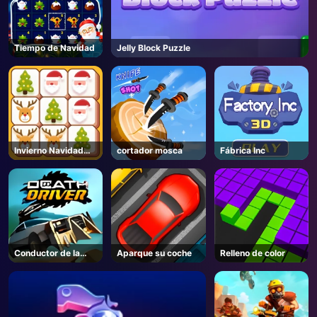
Tiempo de Navidad
Jelly Block Puzzle
Invierno Navidad
cortador mosca
Fábrica Inc
Mahjong
Conductor de la
Aparque su coche
Relleno de color
muerte
AD