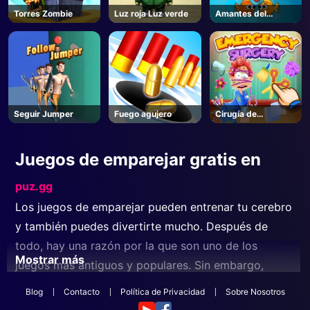
Torres Zombie
Luz roja Luz verde
Amantes del
pescado
Seguir Jumper
Fuego agujero
Cirugía de
emergencia
Juegos de emparejar gratis en
puz.gg
Los juegos de emparejar pueden entrenar tu cerebro
y también puedes divertirte mucho. Después de
todo, hay una razón por la que son uno de los
Mostrar más
juegos más antiguos y populares. Sin embargo,
gracias a su concepto simple y a su jugabilidad
Blog
Contacto
Política de Privacidad
Sobre Nosotros
adictiva, cualquiera puede disfrutar de estos