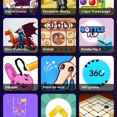
Doctor Dental
Escuadrón Blocky
tragar frutas juego
Raza Evolución
Klotski
Botella Flip 2
Animal
Dibujalo
Perro de nariz
360 grados
súper larga