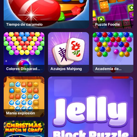
Tiempo de caramelo
Puzzle Foodie
Colores Disparador
Azulejos Mahjong
Academia de
de burbujas
Burbujas
Mania explosión